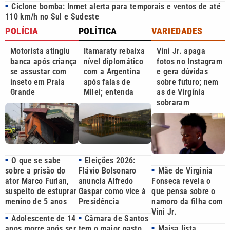
Ciclone bomba: Inmet alerta para temporais e ventos de até
■
110 km/h no Sul e Sudeste
POLÍCIA
POLÍTICA
VARIEDADES
Motorista atingiu
Itamaraty rebaixa
Vini Jr. apaga
banca após criança
nível diplomático
fotos no Instagram
se assustar com
com a Argentina
e gera dúvidas
inseto em Praia
após falas de
sobre futuro; nem
Grande
Milei; entenda
as de Virgínia
sobraram
O que se sabe
Eleições 2026:
■
■
sobre a prisão do
Mãe de Virginia
Flávio Bolsonaro
■
ator Marco Furlan,
Fonseca revela o
anuncia Alfredo
suspeito de estuprar
que pensa sobre o
Gaspar como vice à
menino de 5 anos
namoro da filha com
Presidência
Vini Jr.
Adolescente de 14
Câmara de Santos
■
■
anos morre após ser
Maisa lista
tem o maior gasto
■