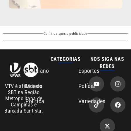
Continua após a publicidade
CATEGORIAS
NOS SIGA NAS
REDES
Cotidiano
Esportes
Mundo
Polícia
VTV é afiliada do
SBT na Região
Metropolitana de
Política
Variedades
Campinas e
Baixada Santista.