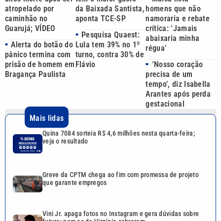
atropelado por
homens que não
da Baixada Santista,
caminhão no
namoraria e rebate
aponta TCE-SP
Guarujá; VÍDEO
crítica: ‘Jamais
Pesquisa Quaest:
■
abaixaria minha
Alerta do botão do
Lula tem 39% no 1º
■
régua’
pânico termina com
turno, contra 30% de
prisão de homem em
‘Nosso coração
Flávio
■
Bragança Paulista
precisa de um
tempo’, diz Isabella
Arantes após perda
gestacional
Mais lidas
Quina 7084 sorteia R$ 4,6 milhões nesta quarta-feira;
veja o resultado
Greve da CPTM chega ao fim com promessa de projeto
que garante empregos
Vini Jr. apaga fotos no Instagram e gera dúvidas sobre